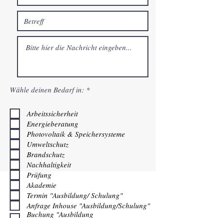
P
Wähle deinen Bedarf in:
*
f
l
i
Arbeitssicherheit
c
Energieberatung
h
t
Photovoltaik & Speichersysteme
f
Umweltschutz
e
Brandschutz
l
d
Nachhaltigkeit
Prüfung
Akademie
Termin "Ausbildung/ Schulung"
Anfrage Inhouse "Ausbildung/Schulung"
Buchung "Ausbildung