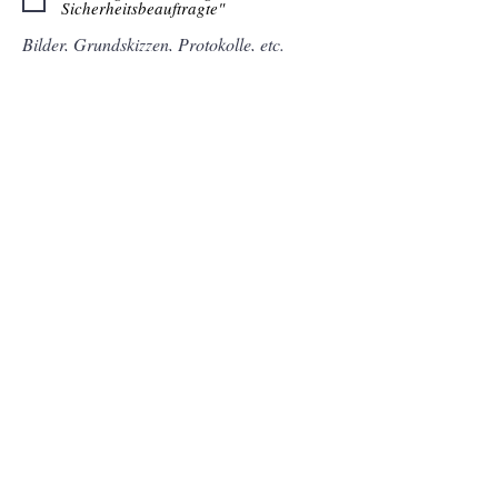
Sicherheitsbeauftragte"
Bilder, Grundskizzen, Protokolle, etc.
Datei hochladen
Unterstützte Datei hochladen (max. 15MB)
Absenden
Impressum
Datenschutz