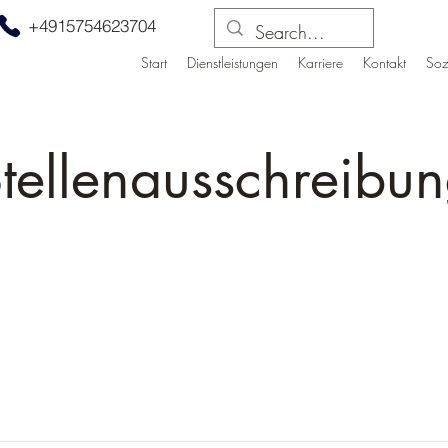
+4915754623704
Start
Dienstleistungen
Karriere
Kontakt
Soz
tellenausschreibu